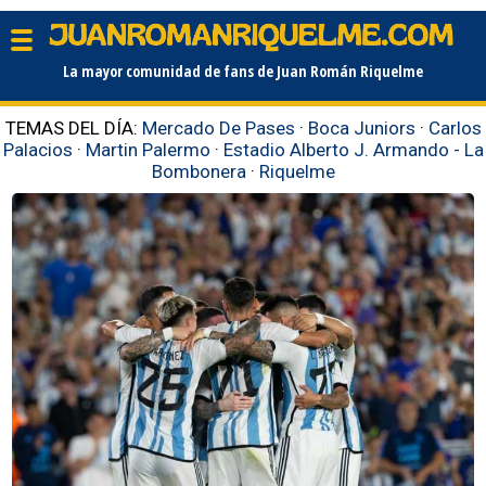
La mayor comunidad de fans de Juan Román Riquelme
TEMAS DEL DÍA:
Mercado De Pases
·
Boca Juniors
·
Carlos
Palacios
·
Martin Palermo
·
Estadio Alberto J. Armando - La
Bombonera
·
Riquelme