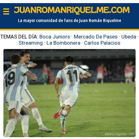
La mayor comunidad de fans de Juan Román Riquelme
TEMAS DEL DÍA:
Boca Juniors
·
Mercado De Pases
·
Ubeda
·
Streaming
·
La Bombonera
·
Carlos Palacios
elintransigente.com