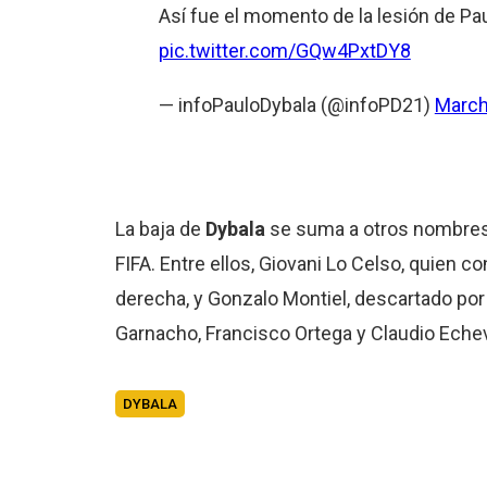
Así fue el momento de la lesión de Pa
pic.twitter.com/GQw4PxtDY8
— infoPauloDybala (@infoPD21)
March
La baja de
Dybala
se suma a otros nombres 
FIFA. Entre ellos, Giovani Lo Celso, quien c
derecha, y Gonzalo Montiel, descartado por
Garnacho, Francisco Ortega y Claudio Echeve
DYBALA