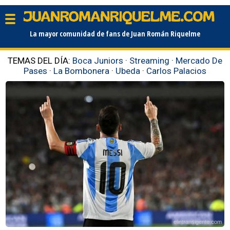
La mayor comunidad de fans de Juan Román Riquelme
TEMAS DEL DÍA:
Boca Juniors
·
Streaming
·
Mercado De
Pases
·
La Bombonera
·
Ubeda
·
Carlos Palacios
elintransigente.com