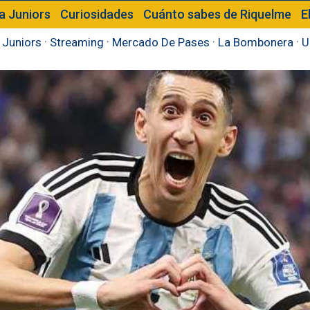
a Juniors
Curiosidades
Cuánto sabes de Riquelme
E
 Juniors
·
Streaming
·
Mercado De Pases
·
La Bombonera
·
U