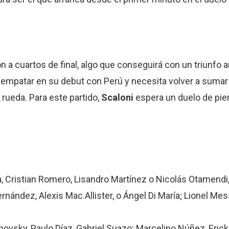
n a cuartos de final, algo que conseguirá con un triunfo an
e empatar en su debut con Perú y necesita volver a sumar
rueda. Para este partido,
Scaloni
espera un duelo de pier
, Cristian Romero, Lisandro Martínez o Nicolás Otamendi, 
ández, Alexis Mac Allister, o Ángel Di María; Lionel Mess
hnovsky, Paulo Díaz, Gabriel Suazo; Marcelino Núñez, Erick 