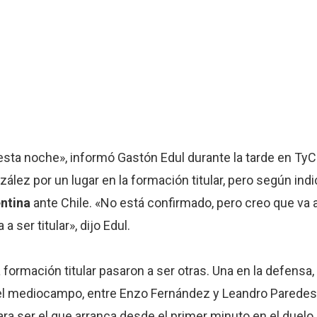
a esta noche», informó Gastón Edul durante la tarde en T
ez por un lugar en la formación titular, pero según indic
ntina
ante Chile. «No está confirmado, pero creo que va a s
 ser titular», dijo Edul.
 formación titular pasaron a ser otras. Una en la defensa,
 el mediocampo, entre Enzo Fernández y Leandro Paredes,
a ser el que arranca desde el primer minuto en el duelo 