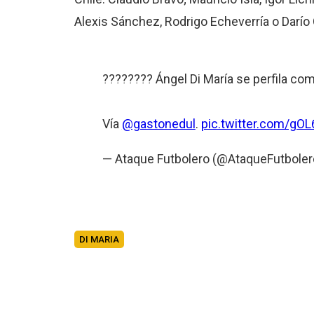
Alexis Sánchez, Rodrigo Echeverría o Darío
???????? Ángel Di María se perfila com
Vía
@gastonedul
.
pic.twitter.com/gO
— Ataque Futbolero (@AtaqueFutbole
DI MARIA