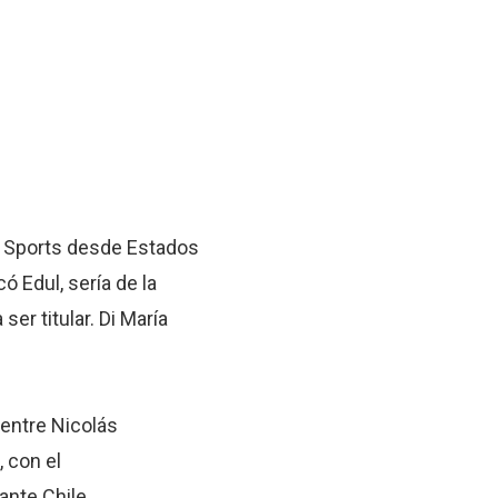
yC Sports desde Estados
ó Edul, sería de la
er titular. Di María
 entre Nicolás
 con el
ante Chile.