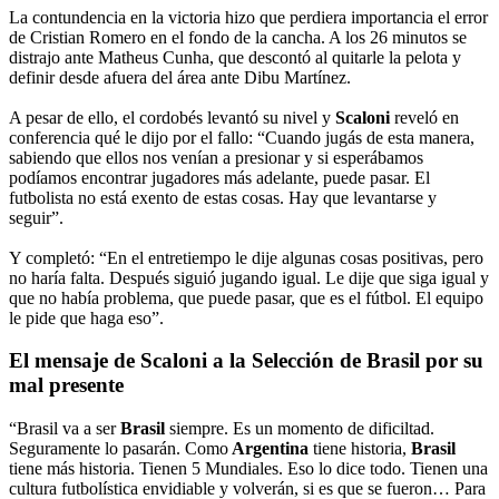
La contundencia en la victoria hizo que perdiera importancia el error
de Cristian Romero en el fondo de la cancha. A los 26 minutos se
distrajo ante Matheus Cunha, que descontó al quitarle la pelota y
definir desde afuera del área ante Dibu Martínez.
A pesar de ello, el cordobés levantó su nivel y
Scaloni
reveló en
conferencia qué le dijo por el fallo: “Cuando jugás de esta manera,
sabiendo que ellos nos venían a presionar y si esperábamos
podíamos encontrar jugadores más adelante, puede pasar. El
futbolista no está exento de estas cosas. Hay que levantarse y
seguir”.
Y completó: “En el entretiempo le dije algunas cosas positivas, pero
no haría falta. Después siguió jugando igual. Le dije que siga igual y
que no había problema, que puede pasar, que es el fútbol. El equipo
le pide que haga eso”.
El mensaje de
Scaloni
a la Selección de
Brasil
por su
mal presente
“Brasil va a ser
Brasil
siempre. Es un momento de dificiltad.
Seguramente lo pasarán. Como
Argentina
tiene historia,
Brasil
tiene más historia. Tienen 5 Mundiales. Eso lo dice todo. Tienen una
cultura futbolística envidiable y volverán, si es que se fueron… Para