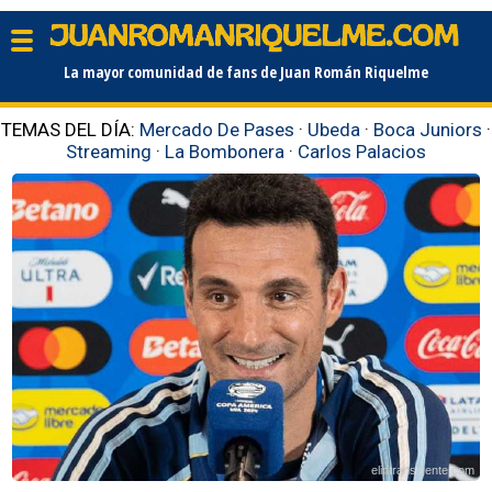
La mayor comunidad de fans de Juan Román Riquelme
TEMAS DEL DÍA:
Mercado De Pases
·
Ubeda
·
Boca Juniors
·
Streaming
·
La Bombonera
·
Carlos Palacios
elintransigente.com