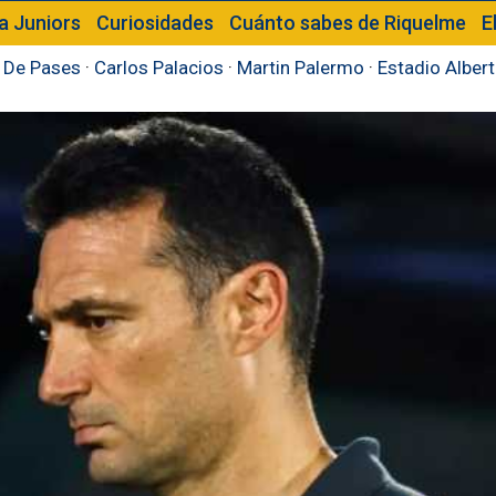
a Juniors
Curiosidades
Cuánto sabes de Riquelme
E
 De Pases
·
Carlos Palacios
·
Martin Palermo
·
Estadio Alber