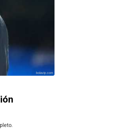
bolavip.com
ción
pleto.