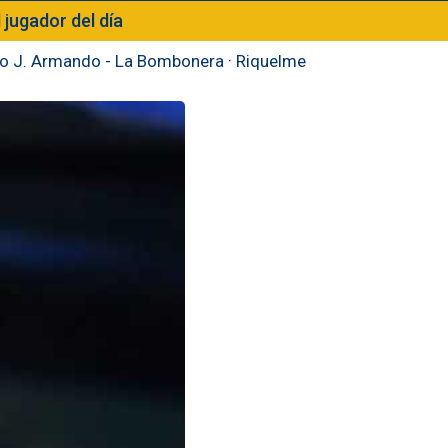
l jugador del día
to J. Armando - La Bombonera
·
Riquelme