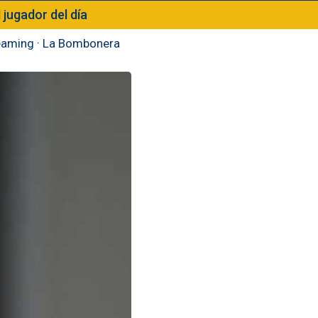
l jugador del día
eaming
·
La Bombonera