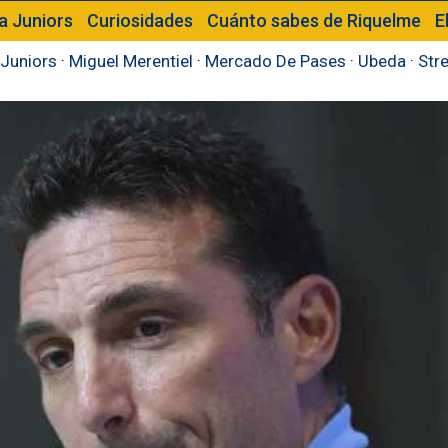
a Juniors
Curiosidades
Cuánto sabes de Riquelme
E
Juniors
·
Miguel Merentiel
·
Mercado De Pases
·
Ubeda
·
Str