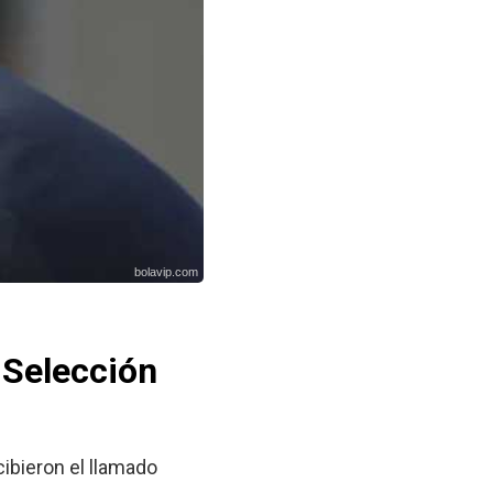
bolavip.com
 Selección
cibieron el llamado