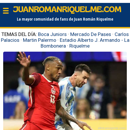
La mayor comunidad de fans de Juan Román Riquelme
TEMAS DEL DÍA:
Boca Juniors
·
Mercado De Pases
·
Carlos
Palacios
·
Martin Palermo
·
Estadio Alberto J. Armando - La
Bombonera
·
Riquelme
elintransigente.com