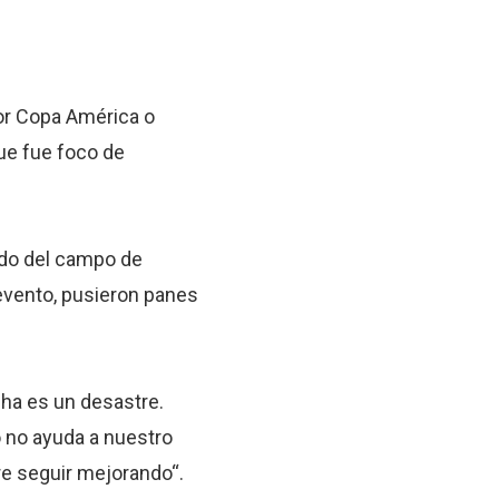
or Copa América o
que fue foco de
tado del campo de
e evento, pusieron panes
.
ncha es un desastre.
o no ayuda a nuestro
re seguir mejorando“.