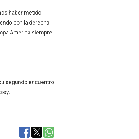
mos haber metido
iendo con la derecha
a Copa América siempre
e su segundo encuentro
rsey.