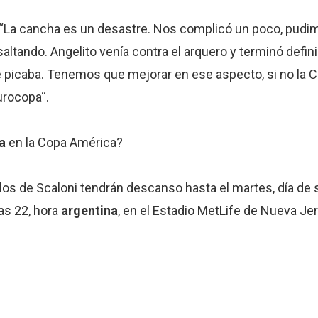
 “La cancha es un desastre. Nos complicó un poco, pudi
tando. Angelito venía contra el arquero y terminó defin
 que picaba. Tenemos que mejorar en ese aspecto, si no l
urocopa“.
a
en la Copa América?
o, los de Scaloni tendrán descanso hasta el martes, día d
as 22, hora
argentina
, en el Estadio MetLife de Nueva Je