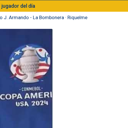
l jugador del día
to J. Armando - La Bombonera
·
Riquelme