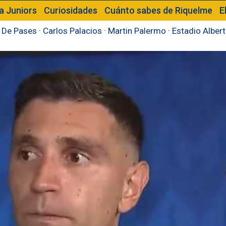
a Juniors
Curiosidades
Cuánto sabes de Riquelme
E
 De Pases
·
Carlos Palacios
·
Martin Palermo
·
Estadio Alber