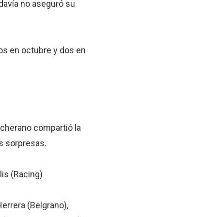
davía no aseguró su
os en octubre y dos en
scherano compartió la
s sorpresas.
lis (Racing)
errera (Belgrano),