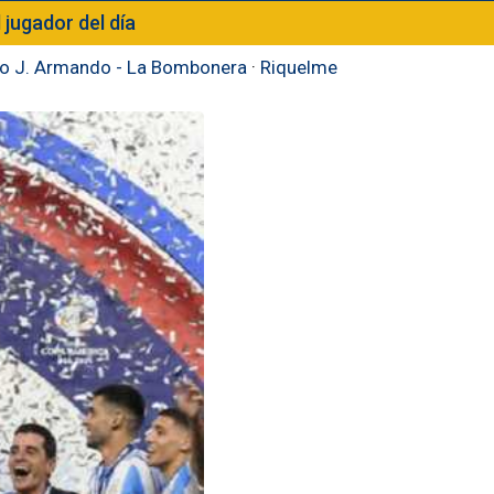
l jugador del día
to J. Armando - La Bombonera
·
Riquelme