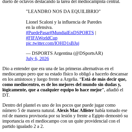
duelo de octavos destacando la tarea del mediocampista central.
"LEANDRO NOS DA EQUILIBRIO"
Lionel Scaloni y la influencia de Paredes
en la ofensiva.
#PuedePasar
#MundialEnDSPORTS
|
#FIFAWorldCup
pic.twitter.com/IOHD1sBJuj
— DSPORTS Argentina (@DSportsAR)
July 6, 2026
Dio a entender que era una de las primeras alternativas en el
mediocampo pero que su estado físico lo obligó a hacerlo descansar
en los amistosos y luego frente a Argelia. “
Está de más decir que,
como mediocentro, es de los mejores del mundo sin dudas y,
lógicamente, que a cualquier equipo lo hace mejor
”, añadió el
DT.
Dentro del plantel es uno de los pocos que puede jugar como
número 5 de manera natural.
Alexis Mac Allister
había tomado ese
rol de manera provisoria por su lesión y frente a Egipto demostró su
importancia en el mediocampo con un quite providencial con el
partido igualado 2 a 2.