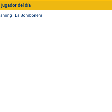
l jugador del día
eaming
·
La Bombonera