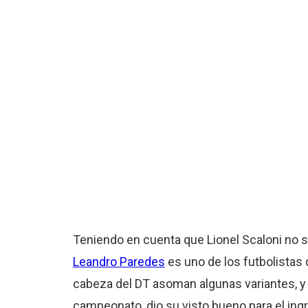
Teniendo en cuenta que Lionel Scaloni no su
Leandro Paredes
es uno de los futbolistas q
cabeza del DT asoman algunas variantes, 
campeonato, dio su visto bueno para el ing