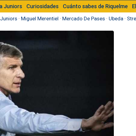
a Juniors
Curiosidades
Cuánto sabes de Riquelme
E
Juniors
·
Miguel Merentiel
·
Mercado De Pases
·
Ubeda
·
Str