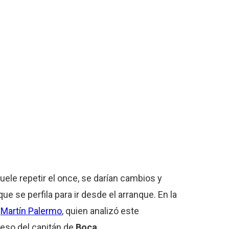
ele repetir el once, se darían cambios y
ue se perfila para ir desde el arranque. En la
y
Martín Palermo
, quien analizó este
reso del capitán de
Boca
.