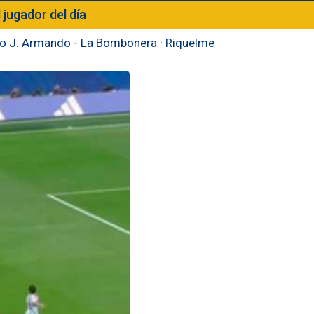
l jugador del día
to J. Armando - La Bombonera
·
Riquelme