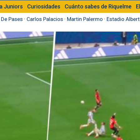
a Juniors
Curiosidades
Cuánto sabes de Riquelme
E
 De Pases
·
Carlos Palacios
·
Martin Palermo
·
Estadio Alber