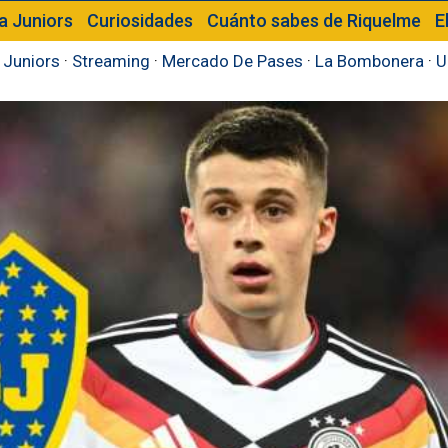
a Juniors
Curiosidades
Cuánto sabes de Riquelme
E
 Juniors
·
Streaming
·
Mercado De Pases
·
La Bombonera
·
U