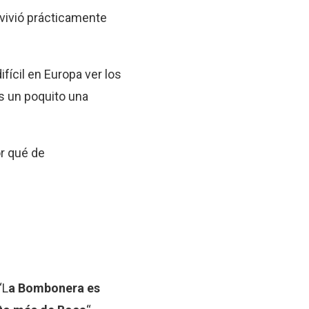
 vivió prácticamente
fícil en Europa ver los
s un poquito una
r qué de
“L
a Bombonera es