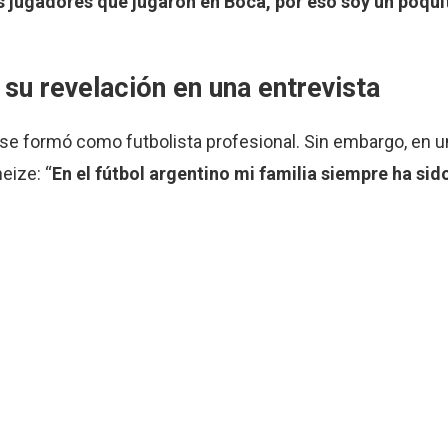
s jugadores que jugaron en Boca, por eso soy un poqu
su revelación en una entrevista
í se formó como futbolista profesional. Sin embargo, en u
eize: “
En el fútbol argentino mi familia siempre ha sid