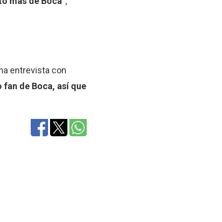
ito más de Boca
“,
na entrevista con
o fan de Boca, así que