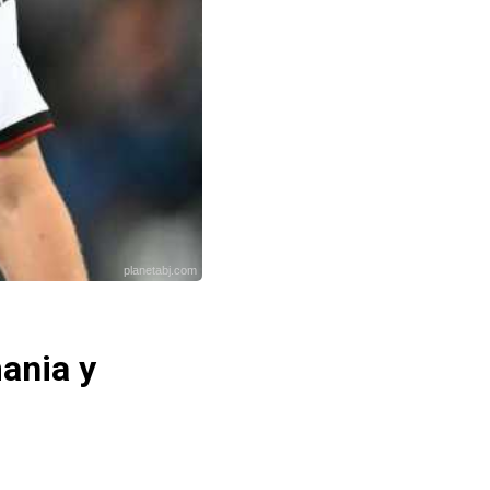
planetabj.com
mania y