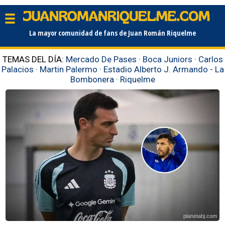
La mayor comunidad de fans de Juan Román Riquelme
TEMAS DEL DÍA:
Mercado De Pases
·
Boca Juniors
·
Carlos
Palacios
·
Martin Palermo
·
Estadio Alberto J. Armando - La
Bombonera
·
Riquelme
planetabj.com