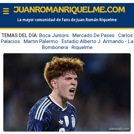
La mayor comunidad de fans de Juan Román Riquelme
TEMAS DEL DÍA:
Boca Juniors
·
Mercado De Pases
·
Carlos
Palacios
·
Martin Palermo
·
Estadio Alberto J. Armando - La
Bombonera
·
Riquelme
planetabj.com