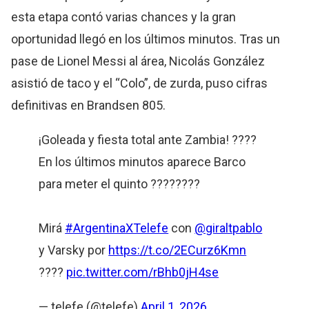
esta etapa contó varias chances y la gran
oportunidad llegó en los últimos minutos. Tras un
pase de Lionel Messi al área, Nicolás González
asistió de taco y el “Colo”, de zurda, puso cifras
definitivas en Brandsen 805.
¡Goleada y fiesta total ante Zambia! ????
En los últimos minutos aparece Barco
para meter el quinto ????????
Mirá
#ArgentinaXTelefe
con
@giraltpablo
y Varsky por
https://t.co/2ECurz6Kmn
????
pic.twitter.com/rBhb0jH4se
— telefe (@telefe)
April 1, 2026