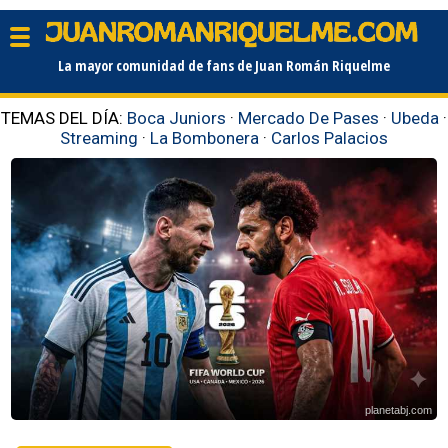
La mayor comunidad de fans de Juan Román Riquelme
TEMAS DEL DÍA:
Boca Juniors
·
Mercado De Pases
·
Ubeda
·
Streaming
·
La Bombonera
·
Carlos Palacios
planetabj.com