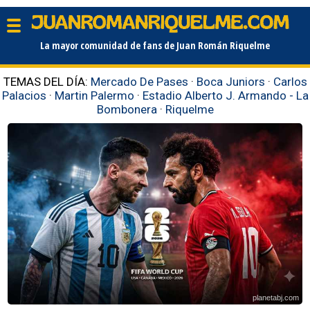
La mayor comunidad de fans de Juan Román Riquelme
TEMAS DEL DÍA:
Mercado De Pases
·
Boca Juniors
·
Carlos
Palacios
·
Martin Palermo
·
Estadio Alberto J. Armando - La
Bombonera
·
Riquelme
planetabj.com