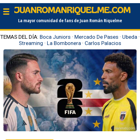
La mayor comunidad de fans de Juan Román Riquelme
TEMAS DEL DÍA:
Boca Juniors
·
Mercado De Pases
·
Ubeda
·
Streaming
·
La Bombonera
·
Carlos Palacios
planetabj.com