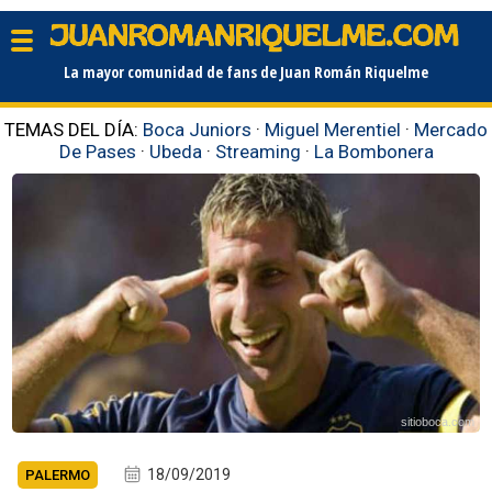
La mayor comunidad de fans de Juan Román Riquelme
TEMAS DEL DÍA:
Boca Juniors
·
Miguel Merentiel
·
Mercado
De Pases
·
Ubeda
·
Streaming
·
La Bombonera
sitioboca.com
18/09/2019
PALERMO