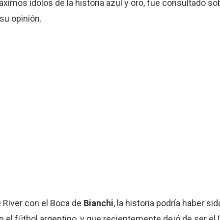
áximos ídolos de la historia azul y oro, fue consultado sobr
su opinión.
e River con el Boca de
Bianchi
, la historia podría haber sid
n el fútbol argentino, y que recientemente dejó de ser el