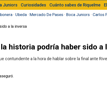
a Juniors
Curiosidades
Cuánto sabes de Riquelme
E
bonera
·
Ubeda
·
Mercado De Pases
·
Boca Juniors
·
Carlos 
la historia podría haber sido a 
ue contundente a la hora de hablar sobre la final ante Riv
aseguró.