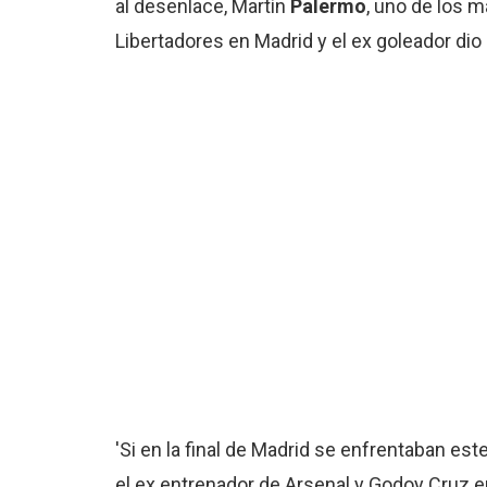
al desenlace, Martín
Palermo
, uno de los m
Libertadores en Madrid y el ex goleador dio 
'Si en la final de Madrid se enfrentaban est
el ex entrenador de Arsenal y Godoy Cruz e