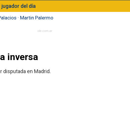
l jugador del día
Palacios
·
Martin Palermo
ole.com.ar
la inversa
er disputada en Madrid.