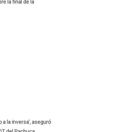
e la final de la
o a la inversa', aseguró
 DT del Pachuca