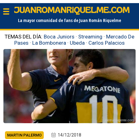
La mayor comunidad de fans de Juan Román Riquelme
TEMAS DEL DÍA:
Boca Juniors
·
Streaming
·
Mercado De
Pases
·
La Bombonera
·
Ubeda
·
Carlos Palacios
elintransigente.com
14/12/2018
MARTIN PALERMO