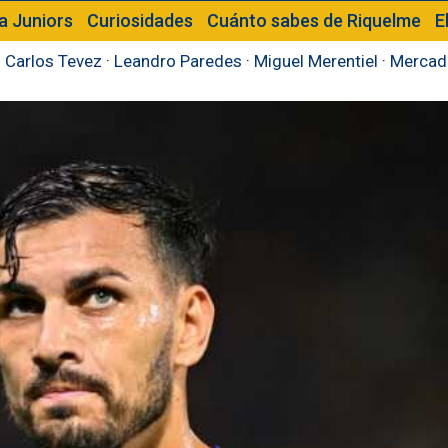
a Juniors
Curiosidades
Cuánto sabes de Riquelme
E
·
Carlos Tevez
·
Leandro Paredes
·
Miguel Merentiel
·
Mercad