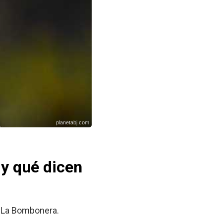
planetabj.com
y qué dicen
en La Bombonera.