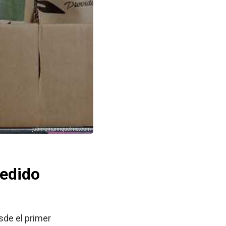
juanromanriquelme.com
edido
sde el primer