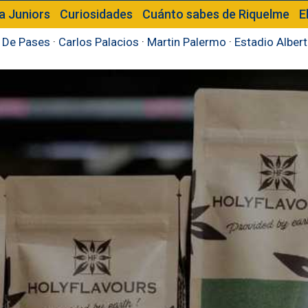
a Juniors
Curiosidades
Cuánto sabes de Riquelme
E
 De Pases
·
Carlos Palacios
·
Martin Palermo
·
Estadio Alber