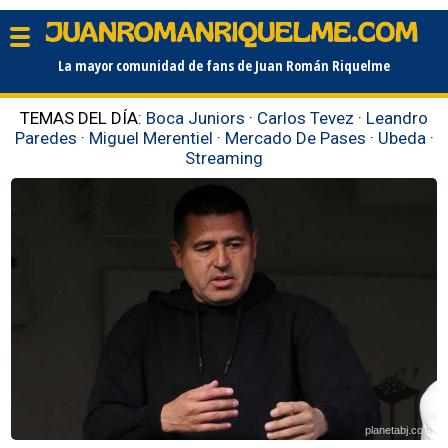
La mayor comunidad de fans de Juan Román Riquelme
TEMAS DEL DÍA:
Boca Juniors
·
Carlos Tevez
·
Leandro
Paredes
·
Miguel Merentiel
·
Mercado De Pases
·
Ubeda
·
Streaming
planetabj.com