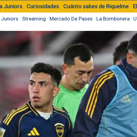
a Juniors
Curiosidades
Cuánto sabes de Riquelme
E
 Juniors
·
Streaming
·
Mercado De Pases
·
La Bombonera
·
U