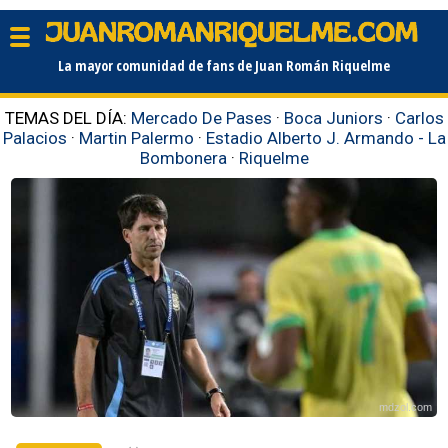
La mayor comunidad de fans de Juan Román Riquelme
TEMAS DEL DÍA:
Mercado De Pases
·
Boca Juniors
·
Carlos
Palacios
·
Martin Palermo
·
Estadio Alberto J. Armando - La
Bombonera
·
Riquelme
mdzol.com