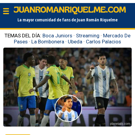
La mayor comunidad de fans de Juan Román Riquelme
TEMAS DEL DÍA:
Boca Juniors
·
Streaming
·
Mercado De
Pases
·
La Bombonera
·
Ubeda
·
Carlos Palacios
planetabj.com