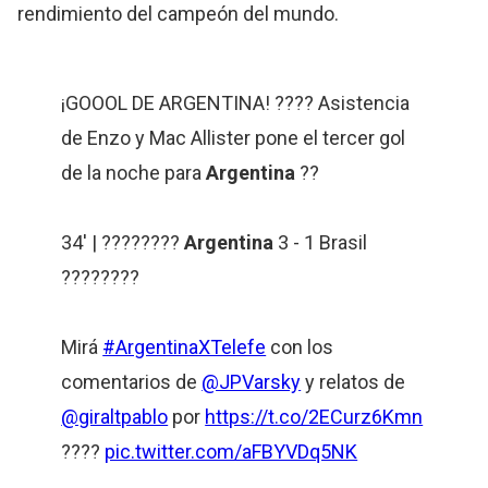
rendimiento del campeón del mundo.
¡GOOOL DE ARGENTINA! ???? Asistencia
de Enzo y Mac Allister pone el tercer gol
de la noche para
Argentina
??
34' | ????????
Argentina
3 - 1 Brasil
????????
Mirá
#ArgentinaXTelefe
con los
comentarios de
@JPVarsky
y relatos de
@giraltpablo
por
https://t.co/2ECurz6Kmn
????
pic.twitter.com/aFBYVDq5NK