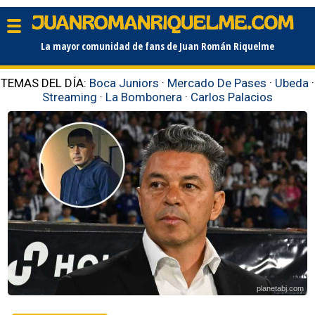
La mayor comunidad de fans de Juan Román Riquelme
TEMAS DEL DÍA:
Boca Juniors
·
Mercado De Pases
·
Ubeda
·
Streaming
·
La Bombonera
·
Carlos Palacios
planetabj.com