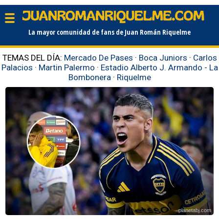
La mayor comunidad de fans de Juan Román Riquelme
TEMAS DEL DÍA:
Mercado De Pases
·
Boca Juniors
·
Carlos
Palacios
·
Martin Palermo
·
Estadio Alberto J. Armando - La
Bombonera
·
Riquelme
planetabj.com