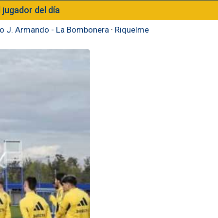
l jugador del día
to J. Armando - La Bombonera
·
Riquelme