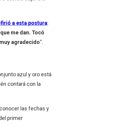
firió a esta postura
:
s que me dan. Tocó
e muy agradecido
“.
conjunto azul y oro está
ién contará con la
conocer las fechas y
 del primer