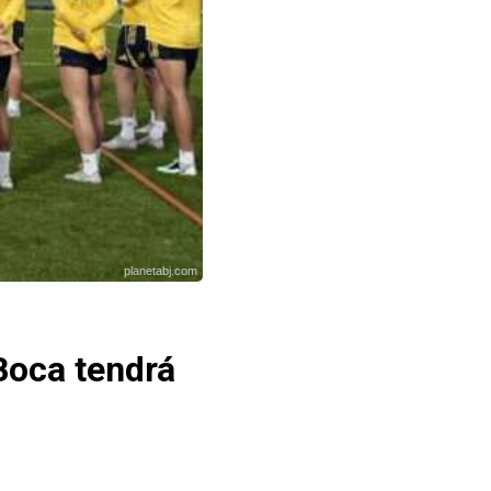
planetabj.com
Boca tendrá