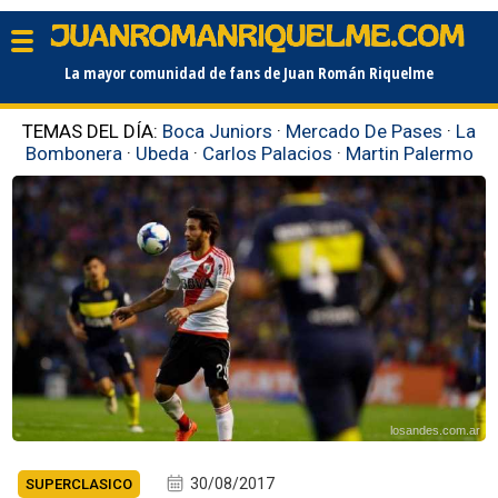
La mayor comunidad de fans de Juan Román Riquelme
TEMAS DEL DÍA:
Boca Juniors
·
Mercado De Pases
·
La
Bombonera
·
Ubeda
·
Carlos Palacios
·
Martin Palermo
losandes.com.ar
30/08/2017
SUPERCLASICO