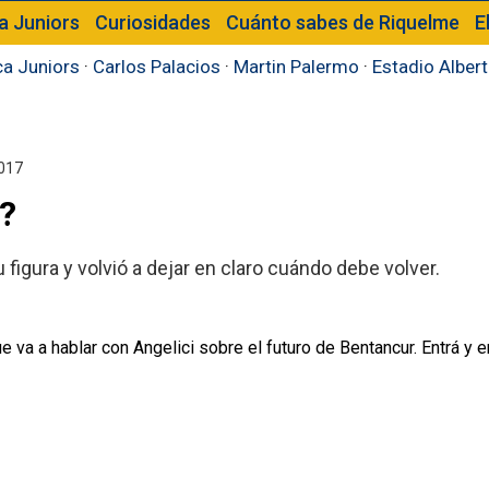
a Juniors
Curiosidades
Cuánto sabes de Riquelme
E
a Juniors
·
Carlos Palacios
·
Martin Palermo
·
Estadio Alber
017
?
figura y volvió a dejar en claro cuándo debe volver.
 va a hablar con Angelici sobre el futuro de Bentancur. Entrá y en