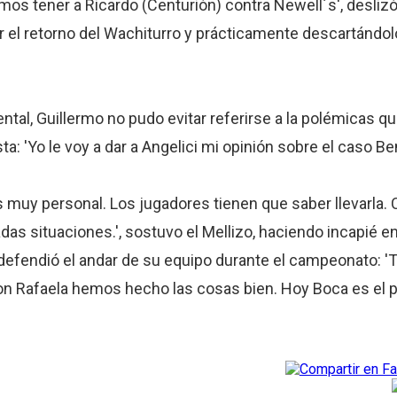
os tener a Ricardo (Centurión) contra Newell´s', deslizó
r el retorno del Wachiturro y prácticamente descartándol
al, Guillermo no pudo evitar referirse a la polémicas q
ta: 'Yo le voy a dar a Angelici mi opinión sobre el caso Be
s muy personal. Los jugadores tienen que saber llevarla.
as situaciones.', sostuvo el Mellizo, haciendo incapié e
defendió el andar de su equipo durante el campeonato: '
n Rafaela hemos hecho las cosas bien. Hoy Boca es el 