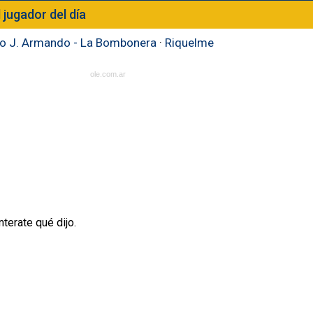
l jugador del día
to J. Armando - La Bombonera
·
Riquelme
ole.com.ar
terate qué dijo.