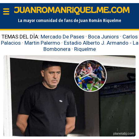
La mayor comunidad de fans de Juan Román Riquelme
TEMAS DEL DÍA:
Mercado De Pases
·
Boca Juniors
·
Carlos
Palacios
·
Martin Palermo
·
Estadio Alberto J. Armando - La
Bombonera
·
Riquelme
planetabj.com