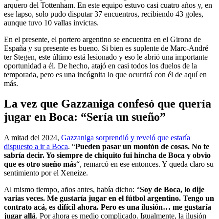
arquero del Tottenham. En este equipo estuvo casi cuatro años y, en
ese lapso, solo pudo disputar 37 encuentros, recibiendo 43 goles,
aunque tuvo 10 vallas invictas.
En el presente, el portero argentino se encuentra en el Girona de
España y su presente es bueno. Si bien es suplente de Marc-André
ter Stegen, este último está lesionado y eso le abrió una importante
oportunidad a él. De hecho, atajó en casi todos los duelos de la
temporada, pero es una incógnita lo que ocurrirá con él de aquí en
más.
La vez que Gazzaniga confesó que quería
jugar en Boca: “Sería un sueño”
A mitad del 2024,
Gazzaniga sorprendió y reveló que estaría
dispuesto a ir a Boca
. “
Pueden pasar un montón de cosas. No te
sabría decir. Yo siempre de chiquito fui hincha de Boca y obvio
que es otro sueño más
“, remarcó en ese entonces. Y queda claro su
sentimiento por el Xeneize.
Al mismo tiempo, años antes, había dicho: “
Soy de Boca, lo dije
varias veces. Me gustaría jugar en el fútbol argentino. Tengo un
contrato acá, es difícil ahora. Pero es una ilusión… me gustaría
jugar allá
. Por ahora es medio complicado. Igualmente, la ilusión