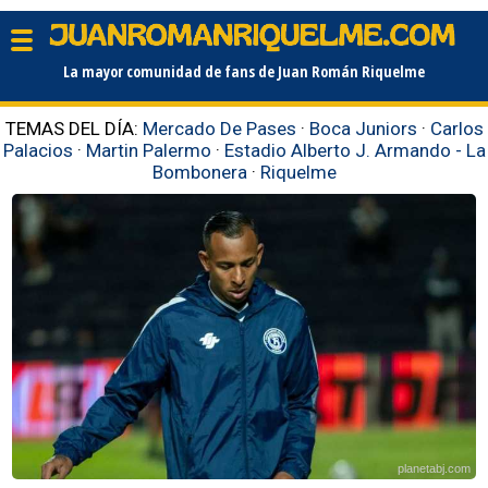
La mayor comunidad de fans de Juan Román Riquelme
TEMAS DEL DÍA:
Mercado De Pases
·
Boca Juniors
·
Carlos
Palacios
·
Martin Palermo
·
Estadio Alberto J. Armando - La
Bombonera
·
Riquelme
planetabj.com