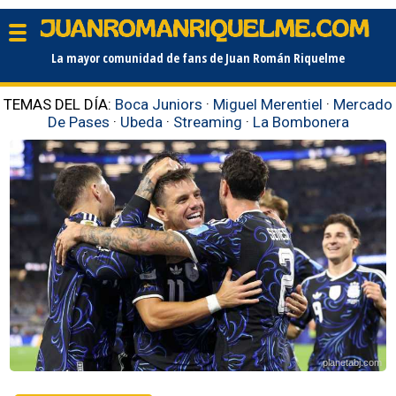
La mayor comunidad de fans de Juan Román Riquelme
TEMAS DEL DÍA:
Boca Juniors
·
Miguel Merentiel
·
Mercado
De Pases
·
Ubeda
·
Streaming
·
La Bombonera
planetabj.com