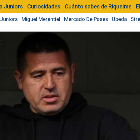
a Juniors
Curiosidades
Cuánto sabes de Riquelme
E
Juniors
·
Miguel Merentiel
·
Mercado De Pases
·
Ubeda
·
Str