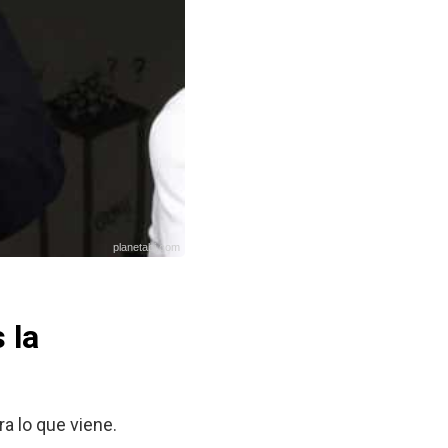
planetabj.com
 la
a lo que viene.