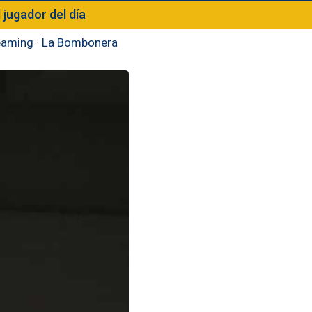
l jugador del día
eaming
·
La Bombonera