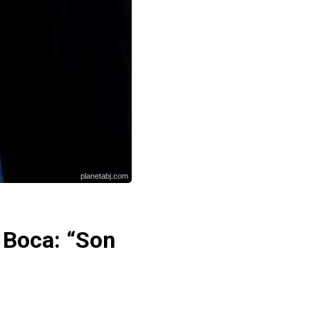
planetabj.com
 Boca: “Son