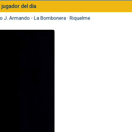
l jugador del día
to J. Armando - La Bombonera
·
Riquelme