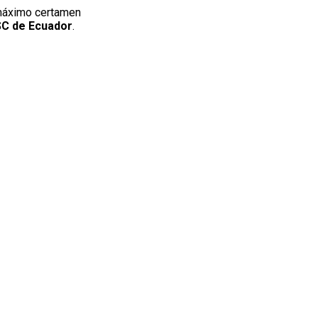
 máximo certamen
SC de Ecuador
.