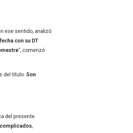
n ese sentido, analizó
 fecha con su DT
semestre
”, comenzó
del título.
Son
rca del presente
n complicados
,