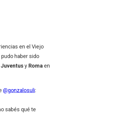
iencias en el Viejo
a pudo haber sido
e
Juventus
y
Roma
en
de
@gonzalosuli
:
 no sabés qué te