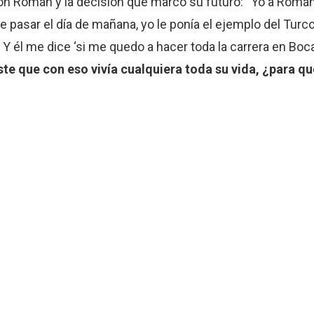
on Román y la decisión que marcó su futuro: “Yo a Román le
 pasar el día de mañana, yo le ponía el ejemplo del Turco
 él me dice ‘si me quedo a hacer toda la carrera en Boca
ste que con eso vivía cualquiera toda su vida, ¿para q