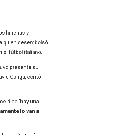
os hinchas y
na
quien desembolsó
el fútbol italiano.
stuvo presente su
David Ganga, contó
 me dice
‘hay una
ramente lo van a