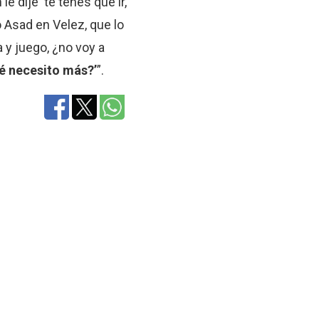
 dije ‘te tenés que ir,
 Asad en Velez, que lo
 y juego, ¿no voy a
ué necesito más?’
”.