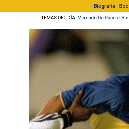
Biografía
Boc
TEMAS DEL DÍA:
Mercado De Pases
·
Boc