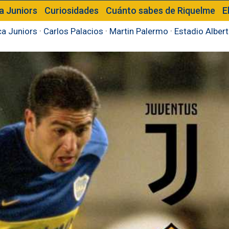
a Juniors
Curiosidades
Cuánto sabes de Riquelme
E
a Juniors
·
Carlos Palacios
·
Martin Palermo
·
Estadio Alber