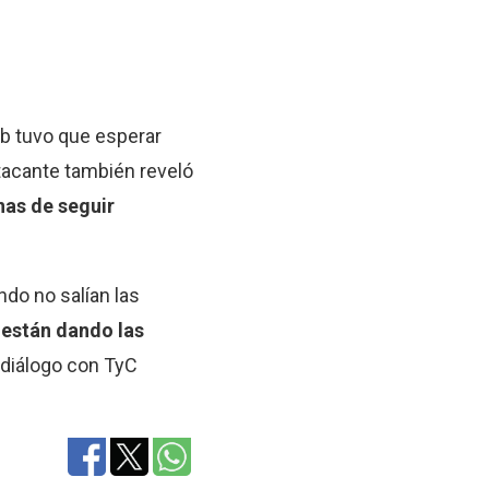
ub tuvo que esperar
tacante también reveló
nas de seguir
do no salían las
están dando las
n diálogo con TyC