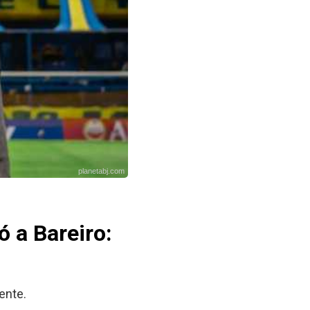
planetabj.com
ó a Bareiro:
ente.