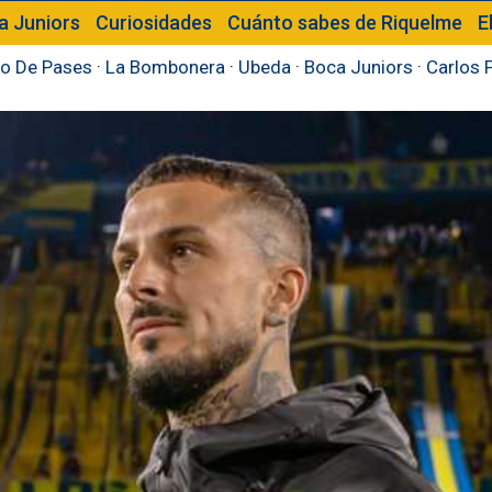
a Juniors
Curiosidades
Cuánto sabes de Riquelme
E
o De Pases
·
La Bombonera
·
Ubeda
·
Boca Juniors
·
Carlos 