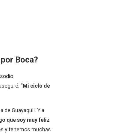
 por Boca?
isodio
 aseguró: “
Mi ciclo de
a de Guayaquil. Y a
go que soy muy feliz
mos y tenemos muchas