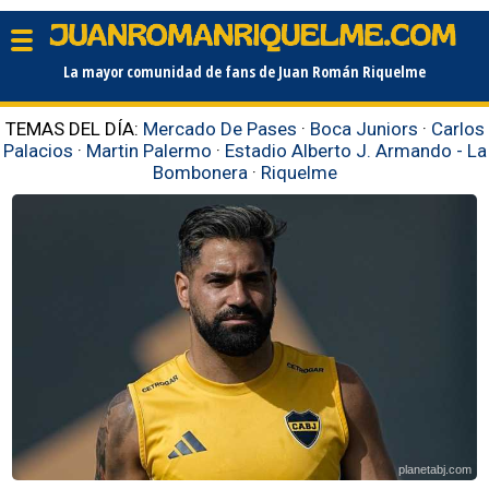
La mayor comunidad de fans de Juan Román Riquelme
TEMAS DEL DÍA:
Mercado De Pases
·
Boca Juniors
·
Carlos
Palacios
·
Martin Palermo
·
Estadio Alberto J. Armando - La
Bombonera
·
Riquelme
planetabj.com