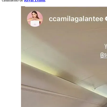
casamiento de
Kevin Zenón
.