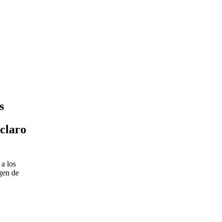
s
 claro
 a los
gen de