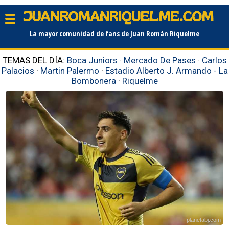
La mayor comunidad de fans de Juan Román Riquelme
TEMAS DEL DÍA:
Boca Juniors
·
Mercado De Pases
·
Carlos
Palacios
·
Martin Palermo
·
Estadio Alberto J. Armando - La
Bombonera
·
Riquelme
planetabj.com