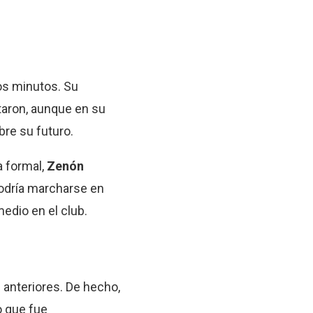
os minutos. Su
taron, aunque en su
re su futuro.
a formal,
Zenón
podría marcharse en
medio en el club.
 anteriores. De hecho,
o que fue