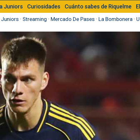
a Juniors
Curiosidades
Cuánto sabes de Riquelme
E
 Juniors
·
Streaming
·
Mercado De Pases
·
La Bombonera
·
U