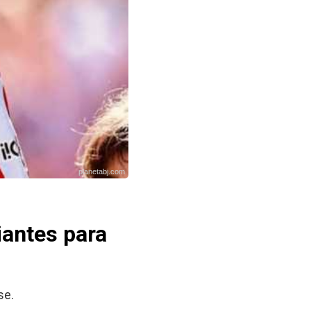
planetabj.com
iantes para
se.