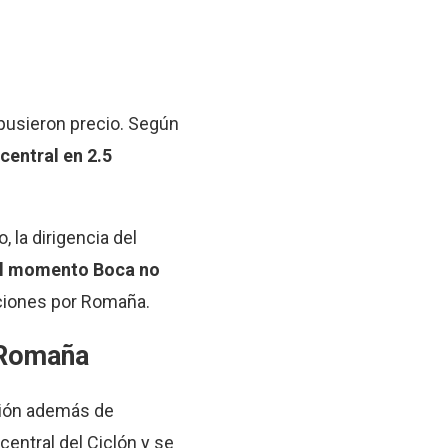
e pusieron precio. Según
central en 2.5
o, la dirigencia del
el momento Boca no
aciones por Romaña.
a Romaña
ción además de
central del Ciclón y se