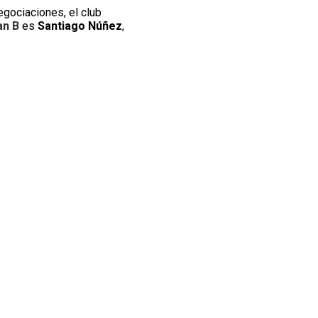
gociaciones, el club
an B
es
Santiago Núñez
,