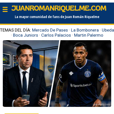
La mayor comunidad de fans de Juan Román Riquelme
TEMAS DEL DÍA:
Mercado De Pases
·
La Bombonera
·
Ubeda
·
Boca Juniors
·
Carlos Palacios
·
Martin Palermo
planetabj.com