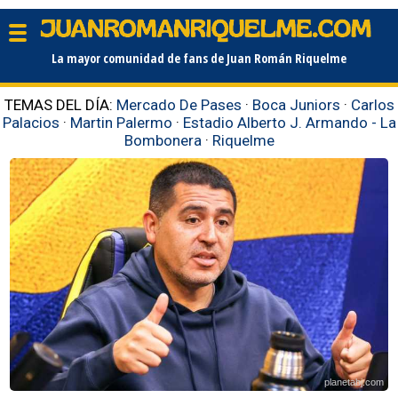
La mayor comunidad de fans de Juan Román Riquelme
TEMAS DEL DÍA:
Mercado De Pases
·
Boca Juniors
·
Carlos
Palacios
·
Martin Palermo
·
Estadio Alberto J. Armando - La
Bombonera
·
Riquelme
planetabj.com